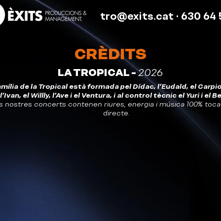
tro@exits.cat
· 630 64 
CRÈDITS
LA TROPICAL -
2026
amília de la Tropical està formada pel Dídac, l'Eudald, el Carpio,
l'Ivan, el Willly, l'Ave i el Ventura, i al control tècnic el Yuri i el Be
s nostres concerts contenen riures, energia i música 100% toc
directe.