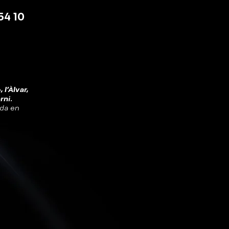
54 10
 l'Àlvar,
rni.
ada en