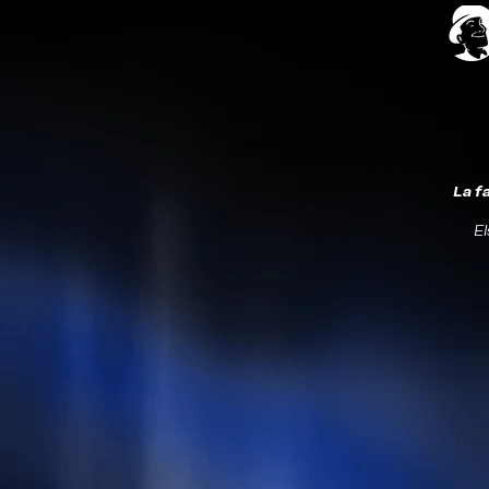
La f
El