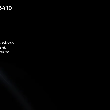
54 10
 l'Àlvar,
rni.
ada en