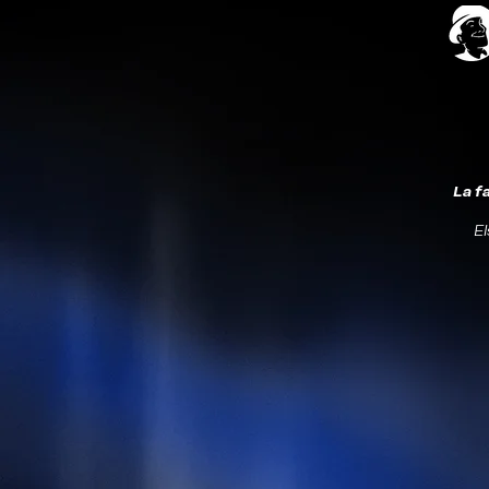
La f
El