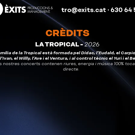
tro@exits.cat
· 630 64 
CRÈDITS
LA TROPICAL -
2026
amília de la Tropical està formada pel Dídac, l'Eudald, el Carpio,
l'Ivan, el Willly, l'Ave i el Ventura, i al control tècnic el Yuri i el Be
s nostres concerts contenen riures, energia i música 100% toc
directe.