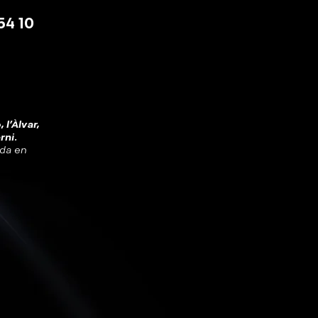
54 10
 l'Àlvar,
rni.
ada en