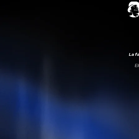
La f
El