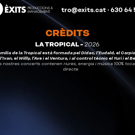
tro@exits.cat
· 630 64 
CRÈDITS
LA TROPICAL -
2026
amília de la Tropical està formada pel Dídac, l'Eudald, el Carpio,
l'Ivan, el Willly, l'Ave i el Ventura, i al control tècnic el Yuri i el Be
s nostres concerts contenen riures, energia i música 100% toc
directe.