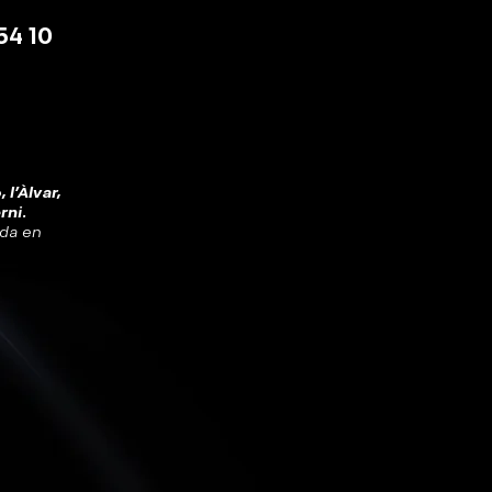
54 10
 l'Àlvar,
rni.
ada en