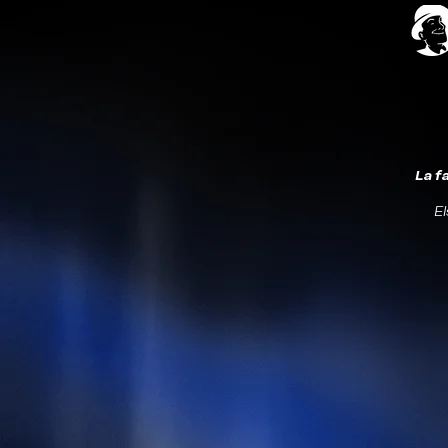
La f
El