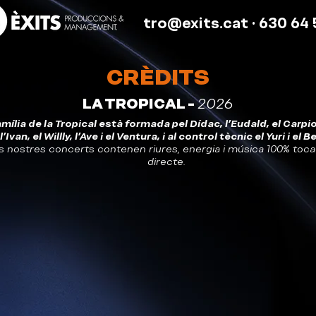
tro@exits.cat
· 630 64 
CRÈDITS
LA TROPICAL -
2026
amília de la Tropical està formada pel Dídac, l'Eudald, el Carpio,
l'Ivan, el Willly, l'Ave i el Ventura, i al control tècnic el Yuri i el Be
s nostres concerts contenen riures, energia i música 100% toc
directe.