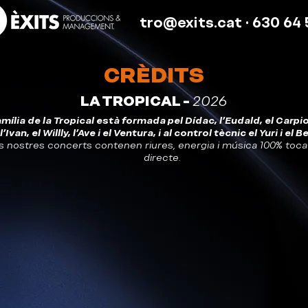
tro@exits.cat
· 630 64 
CRÈDITS
LA TROPICAL -
2026
amília de la Tropical està formada pel Dídac, l'Eudald, el Carpio,
l'Ivan, el Willly, l'Ave i el Ventura, i al control tècnic el Yuri i el Be
s nostres concerts contenen riures, energia i música 100% toc
directe.