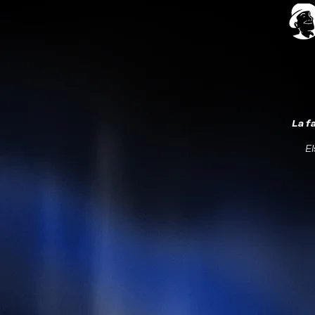
La f
El