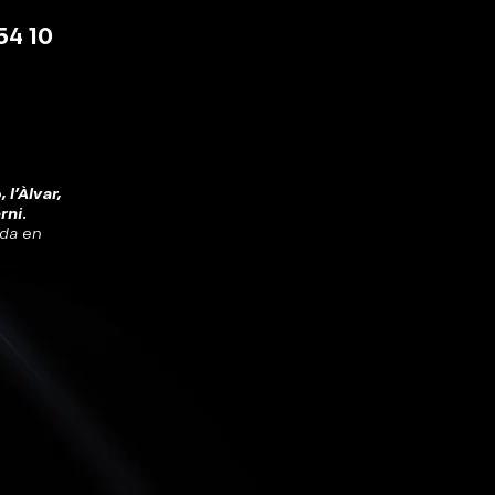
54 10
 l'Àlvar,
rni.
ada en