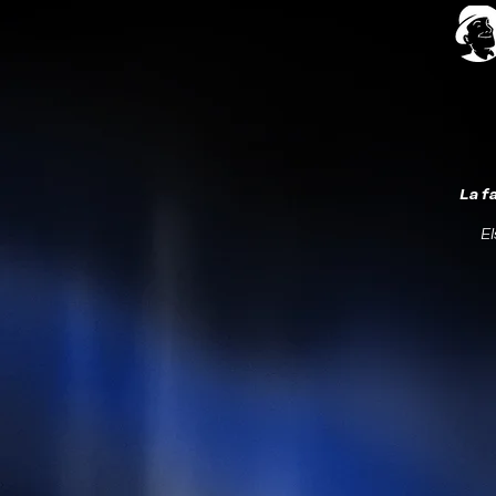
La f
El