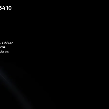
54 10
 l'Àlvar,
rni.
ada en