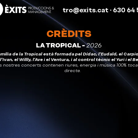
tro@exits.cat
· 630 64 
CRÈDITS
LA TROPICAL -
2026
amília de la Tropical està formada pel Dídac, l'Eudald, el Carpio,
l'Ivan, el Willly, l'Ave i el Ventura, i al control tècnic el Yuri i el Be
s nostres concerts contenen riures, energia i música 100% toc
directe.