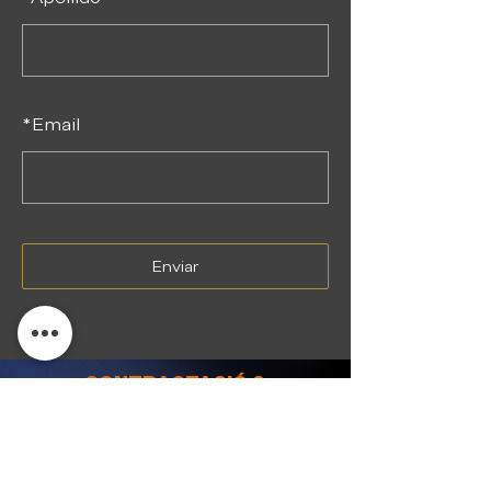
*
Email
Enviar
CONTRACTACIÓ &
MANAGEMENT
tro@exits.cat
·
630 64 54