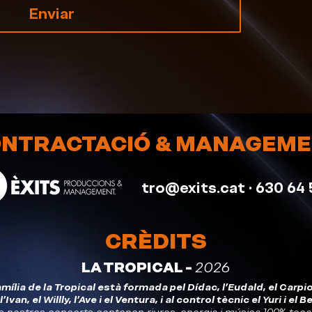
Enviar
NTRACTACIÓ & MANAGEM
tro@exits.cat
· 630 64 
CRÈDITS
LA TROPICAL -
2026
amília de la Tropical està formada pel Dídac, l'Eudald, el Carpio,
l'Ivan, el Willly, l'Ave i el Ventura, i al control tècnic el Yuri i el Be