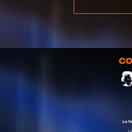
CO
La f