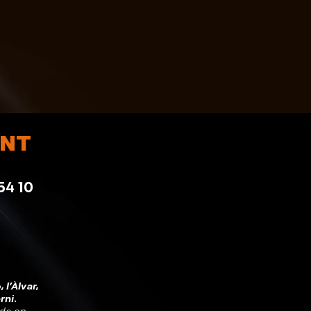
ENT
54 10
 l'Àlvar,
rni.